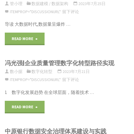
原
管小理
数据建模
/
数据架构
2023年7月25日
计
ITEMPROP="DISCUSSIONURL"
留下评论
标
则
算
导读 大数据时代,数据量呈爆炸 …
体
以
指
系
"余
READ MORE
及
南
该
志
边
解
冯光强|企业质量管理数字化转型路径实现
如
鹏
界"
读"
数小据
数字化转型
2023年7月21日
何
|
ITEMPROP="DISCUSSIONURL"
留下评论
搭
蚂
1 数字化发展趋势 在全球层面，随着技术 …
建？"
蚁
"冯
READ MORE
集
光
团
中原银行数据安全治理体系建设与实践
强|