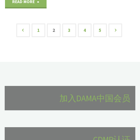
脑
"案
READ MORE
系
可
例|
总
以
联
1
2
3
4
5
文
体
不
合
框
经
利
章
架
你
华
分
和
同
的
页
发
意，
数
加入DAMA中国会员
展
任
字
路
意
化
径
篡
转
CDMP认证