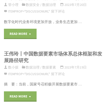
海
管小理
数据安全
/
数据治理
2023年7月20日
企
ITEMPROP="DISCUSSIONURL"
留下评论
量
业
数字化时代业务环境更加开放，业务生态更加 …
数
质
"中
READ MORE
据
量
原
分
管
王伟玲丨中国数据要素市场体系总体框架和发
银
析
展路径研究
理
行
下
数小据
数据治理
/
数据要素
2023年7月19日
数
ITEMPROP="DISCUSSIONURL"
留下评论
数
的
字
摘 要：当前，国家号召积极开展数据要素市 …
据
OLAP
化
安
"王
READ MORE
引
转
全
伟
擎