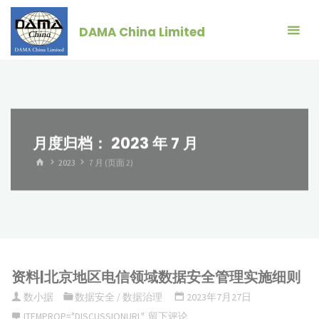
跳
转
DAMA China Limited
到
内
容。
月度归档：
2023 年 7 月
首
2023
7 月
(页面 2)
页
资料|北京地区电信领域数据安全管理实施细则
数小据
数据安全
/
数据治理
2023年7月27日
ITEMPROP="DISCUSSIONURL"
留下评论