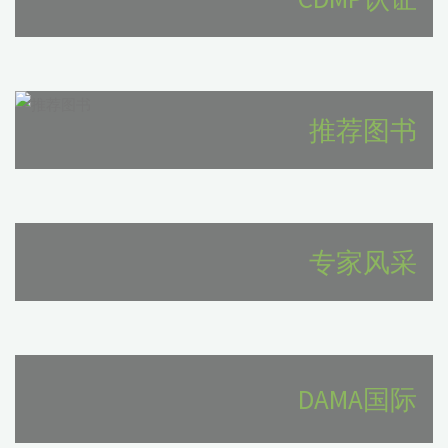
研
改
型
究"
记
是
忆？​
如
推荐图书
记
何
忆
推
的
动
专家风采
本
在
质
线
究
业
DAMA国际
竟
务
是
的"