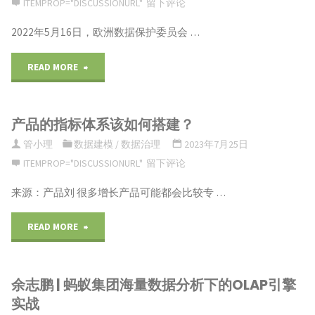
ITEMPROP="DISCUSSIONURL"
留下评论
域
析
2022年5月16日，欧洲数据保护委员会 …
数
主
"伍
READ MORE
据
数
旋
安
据
产品的指标体系该如何搭建？
航
全
治
管小理
数据建模
/
数据治理
2023年7月25日
|
管
ITEMPROP="DISCUSSIONURL"
留下评论
理
GDPR
理
来源：产品刘 很多增长产品可能都会比较专 …
的
行
实
"产
READ MORE
目
政
施
品
标
罚
细
余志鹏 | 蚂蚁集团海量数据分析下的OLAP引擎
的
和
实战
款
则"
指