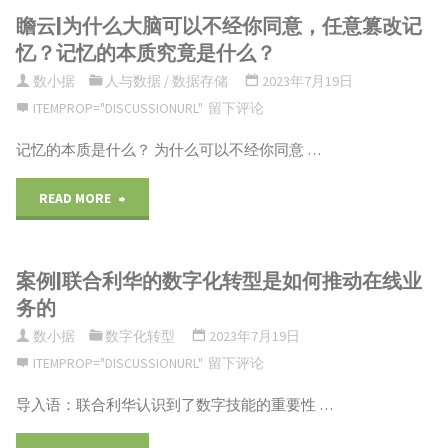
型
瞻云|为什么大脑可以不经你同意，任意篡改记
治
玲
实
忆？​记忆的本质究竟是什么？
路
理
丨
战"
数小据
人与数据
/
数据存储
2023年7月19日
径
体
ITEMPROP="DISCUSSIONURL"
留下评论
中
实
记忆的本质是什么？ 为什么可以不经你同意 …
系
国
现"
建
数
"瞻
READ MORE
设
据
云|
案例|联合利华的数字化转型是如何推动在线业
与
要
为
务的
实
素
什
数小据
数字化转型
2023年7月19日
践"
市
ITEMPROP="DISCUSSIONURL"
留下评论
么
导入语：联合利华认识到了数字技能的重要性 …
场
大
体