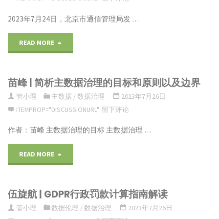
2023年7月24日，北京市通信管理局发 …
"资
READ MORE
料|
苗峰 | 简析主数据治理的目标和原则以及边界
北
管小理
主数据
/
数据治理
2023年7月26日
京
ITEMPROP="DISCUSSIONURL"
留下评论
地
作者：苗峰 主数据治理的目标 主数据治理 …
区
"苗
READ MORE
电
峰
信
伍旋航 | GDPR行政罚款计算指南解读
|
领
管小理
数据伦理
/
数据治理
2023年7月26日
简