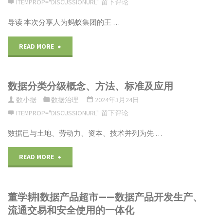
ITEMPROP="DISCUSSIONURL"
留下评论
理
美
导读 本次分享人为蚂蚁集团的王 …
规
团
"王
READ MORE
划
酒
高
项
旅
数据分类分级概念、方法、标准及应用
航|
目】"
数
数小据
数据治理
2024年3月24日
蚂
ITEMPROP="DISCUSSIONURL"
留下评论
据
蚁
数据已与土地、劳动力、资本、技术并列为先 …
治
指
"数
READ MORE
理
标
据
实
系
董学耕|数据产品超市——数据产品开发生产、
分
践"
流通交易和安全使用的一体化
统
类