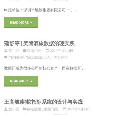
申报单位：深圳市地铁集团有限公司 一、 …
"案
READ MORE
例
建舒等 | 美团酒旅数据治理实践
【 深
管小理
数据治理
2024年4月14日
铁
ITEMPROP="DISCUSSIONURL"
留下评论
集
数据已成为很多公司的核心资产，而在数据开 …
团
"建
READ MORE
数
舒
据
王高航|蚂蚁指标系统的设计与实践
等
治
数小据
数据建模
/
数据治理
2024年3月24日
|