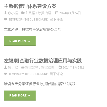
设
主数据管理体系建设方案
斌|
通
在
方
数小据
主数据
/
数据治理
2024年3月24日
爱
交
新
ITEMPROP="DISCUSSIONURL"
留下评论
法
奇
易
建
文章来源：数据思考笔记微信公众号
与
艺
和
系
"主
READ MORE
应
埋
安
统
数
用"
点
全
中
左银康|金融行业数据治理应用与实践
据
体
数小据
数据架构
/
数据治理
2024年3月24日
使
前
管
ITEMPROP="DISCUSSIONURL"
留下评论
系
用
置
理
导读今天分享证券行业数据治理的思路和实践 …
建
的
数
体
"左
READ MORE
设"
一
据
系
银