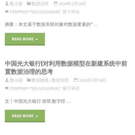
数小据
数据治理
2024年3月24日
的
ITEMPROP="DISCUSSIONURL"
留下评论
分
设
摘要：本文基于数据关联对象对数据要素的“ …
级
计
概
"董
READ MORE
与
念、
学
实
中国光大银行|对利用数据模型在新建系统中前
方
耕|
置数据治理的思考
践"
法、
数
数小据
数据建模
/
数据治理
2024年3月24日
标
ITEMPROP="DISCUSSIONURL"
留下评论
据
文丨中国光大银行 张琪 数字经 …
准
产
及
品
"中
READ MORE
应
超
国