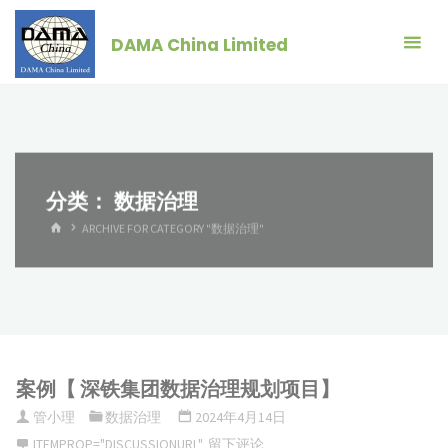
跳
转
DAMA China Limited
到
内
容。
分类：
数据治理
首
ARCHIVE FOR CATEGORY "数据治理"
页
案例【 深铁集团数据治理规划项目】
管小理
数据治理
2024年4月14日
ITEMPROP="DISCUSSIONURL"
留下评论