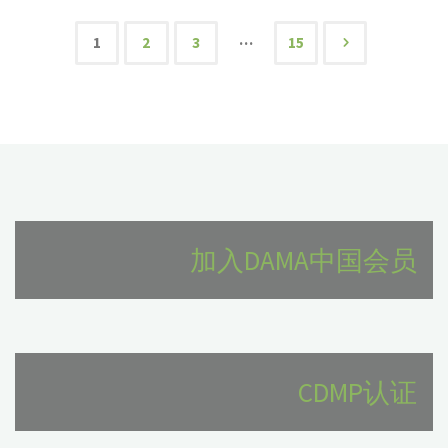
体
治
建
康|
…
1
2
3
15
化"
理
设
文
金
的
方
融
章
思
案"
行
考"
分
业
页
数
加入DAMA中国会员
据
治
理
CDMP认证
应