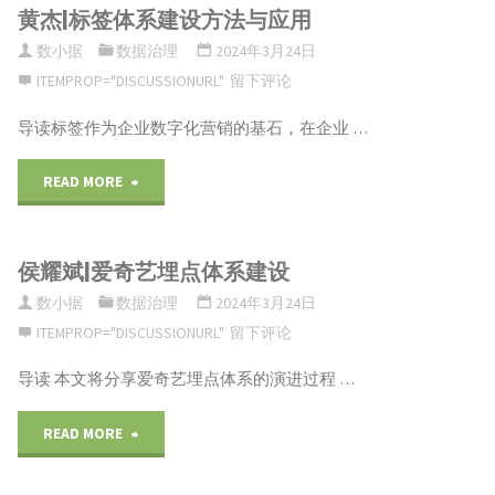
黄杰|标签体系建设方法与应用
用"
市
光
数小据
数据治理
2024年3月24日
——
大
ITEMPROP="DISCUSSIONURL"
留下评论
数
银
导读标签作为企业数字化营销的基石，在企业 …
据
行|
"黄
READ MORE
产
对
杰|
品
利
侯耀斌|爱奇艺埋点体系建设
标
开
用
数小据
数据治理
2024年3月24日
签
ITEMPROP="DISCUSSIONURL"
留下评论
发
数
体
导读 本文将分享爱奇艺埋点体系的演进过程 …
生
据
系
"侯
READ MORE
产、
模
建
耀
流
型