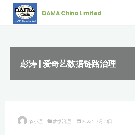
跳
DAMA China Limited
转
到
内
容。
彭涛 | 爱奇艺数据链路治理
管小理
数据治理
2023年7月18日