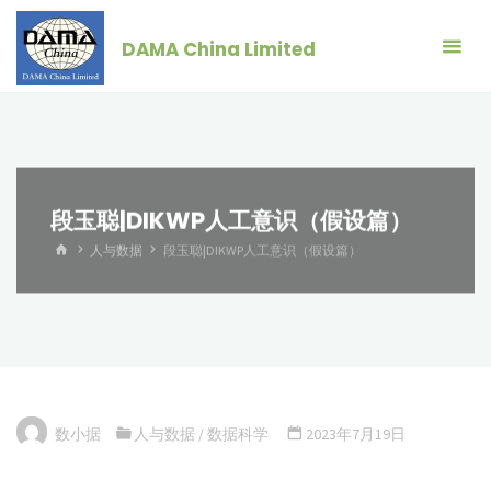
跳
转
DAMA China Limited
到
内
容。
段玉聪|DIKWP人工意识（假设篇）
首
人与数据
段玉聪|DIKWP人工意识（假设篇）
页
数小据
人与数据
/
数据科学
2023年7月19日