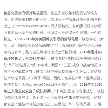
信息化安全升级打响攻坚战。
信息安全政策制定提供战略方
向，促进经济制度不断完善，实现公平与双赢价值呈现帕累托
改进（Pareto Improvement）经济学特征。从帕累托经济学原
理看信息化安全演进阶段，可归类和推演出三个时期、一个转
折点。
2000-2015年为美国科技引领的全球化期
，以数字证书为
例，基于RSA等国外算法的PKI产品，占据国内网站的绝大部分
市场占有率，此时自主可控等政策处于酝酿期。
2015年迎来内
循环转折点
，从2013年开始，随着斯诺登陆续曝光美国“棱镜计
划”和不断披露的“后门”事件，我国“十三五”规划中战略性提出
自主可控战略方针，随着后续中美贸易摩擦不断升级，在信息
技术领域暴露出“卡脖子”风险。因此，完善技术和产业供应链、
改变受制于人的局面已成为体系化的坚定共识。
2015年至2030
年进入信息化安全升级扶持期
，“十四五”国家信息化规划，创新
引领高质量发展，政府出台相关政策补贴供给市场创新。信息
化安全产业技术创新加速推进，应用推广和市场体系进一步增