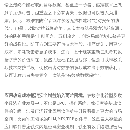
论上最终总能窃取到目标数据。甚至退一步看，假定技术上做
到了无懈可击，但重金之下必有勇夫，数据也可以被人为泄
露。因此，艰难的防守者或许永远无法构建出“绝对安全的防
线”。但是，攻防对抗就像战争，其实本身就是双方消耗资源，
好的防护手段是“十则围之、五则攻之”，创造局部优势以获得更
好的战损比。防守方则需要评估技术手段、排序优先，用更少
成本、消耗攻击者更多成本。进而，基于现实重新去思考其数
据防护的价值所在，虽然无法杜绝数据泄露，但是可以积极采
取技术防护手段，使攻击者对数据的窃取成本高于数据获利，
从而让攻击者失去意义，这就是“有效的数据保护”。
应用改造成本抵消安全增益陷入两难困境。
在数字化转型及数
字经济产业发展中，不仅是CPU、操作系统、数据库等基础软
件的升级，涉及广泛行业应用软件亟待升级替换是更大的市场
空间，比如军工领域的PLM/MES/ERP软件等。这些巨大存量的
应用软件普遍缺失内建密码安全机制，缺乏有效手段增强密码