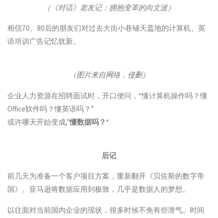
（《对话》老友记：拥抱变革的向文波）
相信70、80后的朋友们对过去大街小巷铺天盖地的计算机、英
语培训广告记忆犹新。
（图片来自网络，侵删）
企业人力资源在招聘面试时，开口便问，“懂计算机操作吗？懂
Office软件吗？懂英语吗？”
或许哪天开始变成,”
懂数据吗？
“
后记
前几天为准备一个客户项目方案，重新翻开《贝佐斯的数字帝
国》。亚马逊将数据应用到极致，几乎是数据人的梦想。
以往面对当前国内企业的现状，很多时候不免有些泄气。时间