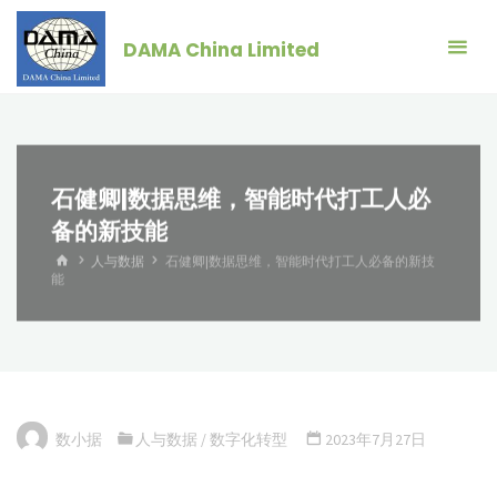
跳
转
DAMA China Limited
到
内
容。
石健卿|数据思维，智能时代打工人必
备的新技能
首
人与数据
石健卿|数据思维，智能时代打工人必备的新技
页
能
数小据
人与数据
/
数字化转型
2023年7月27日