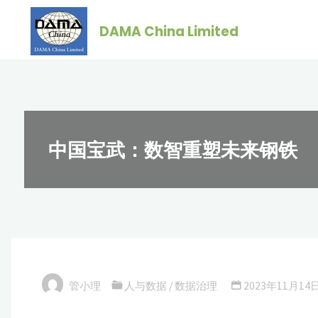
跳
DAMA China Limited
转
到
内
容。
中国宝武：数智重塑未来钢铁
管小理
人与数据
/
数据治理
2023年11月14