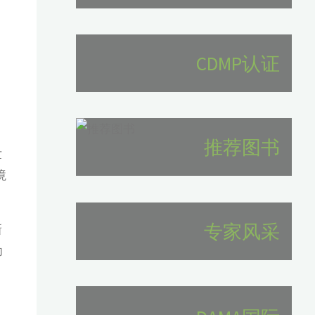
CDMP认证
推荐图书
世
境
专家风采
新
为